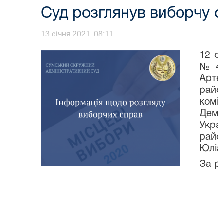
Суд розглянув виборчу 
13 січня 2021, 08:11
12 
№ 4
Арт
рай
ком
Дем
Укр
рай
Юлі
За 