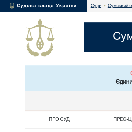
Сумський о
Судова влада України
Суди
•
Сум
Єдини
ПРО СУД
ПРЕС-Ц