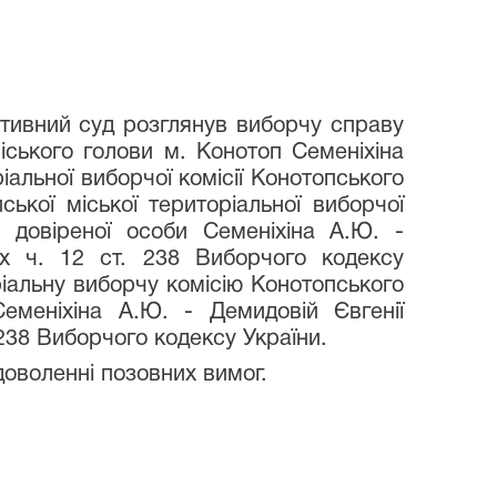
ативний суд розглянув виборчу справу
ського голови м. Конотоп Семеніхіна
альної виборчої комісії Конотопського
ької міської територіальної виборчої
 довіреної особи Семеніхіна А.Ю. -
их ч. 12 ст. 238 Виборчого кодексу
іальну виборчу комісію Конотопського
еменіхіна А.Ю. - Демидовій Євгенії
ст. 238 Виборчого кодексу України.
доволенні позовних вимог.