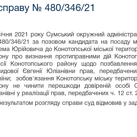
справу № 480/346/21
січня 2021 року Сумський окружний адміністр
80/346/21 за позовом кандидата на посаду мі
ема Юрійовича до Конотопської міської територі
ону про визнання протиправними дій Конотопс
ісії Конотопського району щодо позбавлення
идової Євгенії Юліанівни прав, передбачен
аїни; зобов'язання Конотопську міську територ
ону не чинити перешкоди довіреній особі С
анівні у реалізації прав, передбачених ч. 12 
результатом розгляду справи суд відмовив у за