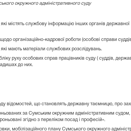
мського окружного адміністративного суду
у, які містять службову інформацію інших органів державно
 щодо організаційно-кадрової роботи (особові справи суддів
, які мають матеріали службових розслідувань.
обліку руху особових справ працівників суду ( суддів, держ
ладишах до них.
воду відомостей, що становлять державну таємницю, про зах
роньованих за Сумським окружним адміністративним судом, 
роньовані згідно з переліком посад і професій».
отовки, мобілізаційного плану Сумського окружного адмініст