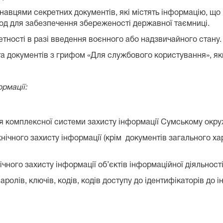
онавцями секретних документів, які містять інформацію, що 
д для забезпечення збереженості державної таємниці.
тності в разі введення воєнного або надзвичайного стану.
а документів з грифом «Для службового користування», якщ
ормації:
ня комплексної системи захисту інформації Сумському окру
ехнічного захисту інформації (крім документів загального х
ічного захисту інформації об’єктів інформаційної діяльност
аролів, ключів, кодів, кодів доступу до ідентифікаторів до