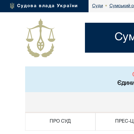
Сумський о
Судова влада України
Суди
•
Сум
Єдини
ПРО СУД
ПРЕС-Ц