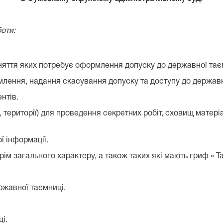
оти:
йняття яких потребує оформлення допуску до державної тає
млення, надання скасування допуску та доступу до державн
нтів.
території) для проведення секретних робіт, сховищ матеріа
ї інформації.
рім загального характеру, а також таких які мають гриф « Т
ржавної таємниці.
і.