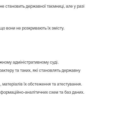
не становить державної таємниці, але у разі
о вони не розкривають їх змісту.
жному адміністративному суді.
арактеру та таких, які становлять державну
і, матеріалів їх обстеження та атестування.
 інформаційно-аналітичних схем та баз даних.