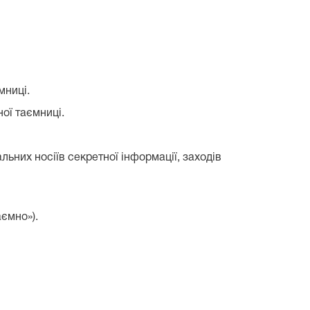
мниці.
ої таємниці.
льних носіїв секретної інформації, заходів
аємно»).