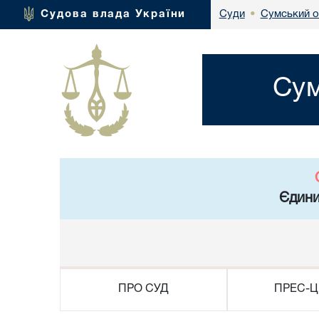
Сумський о
Судова влада України
Суди
•
Сум
Єдини
ПРО СУД
ПРЕС-Ц