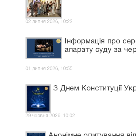
02 липня 2026, 10:22
Інформація про сер
апарату суду за че
01 липня 2026, 10:55
З Днем Конституції Укр
29 червня 2026, 10:02
Анонімне опитування ві