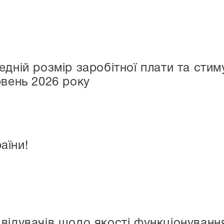
едній розмір заробітної плати та сти
рвень 2026 року
аїни!
двідувачів щодо якості функціонуван