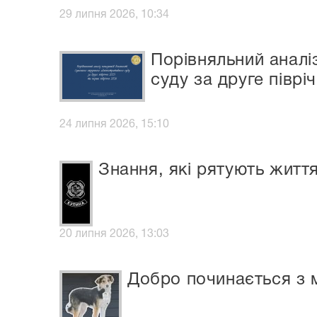
29 липня 2026, 10:34
Порівняльний аналі
суду за друге піврі
24 липня 2026, 15:10
Знання, які рятують житт
20 липня 2026, 13:03
Добро починається з 