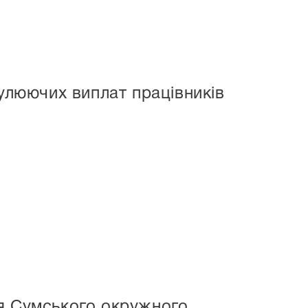
мулюючих виплат працівників
ня Сумського окружного