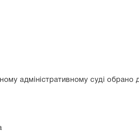
ому адміністративному суді обрано д
а