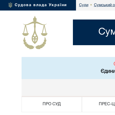
Сумський о
Судова влада України
Суди
•
Сум
Єдини
ПРО СУД
ПРЕС-Ц