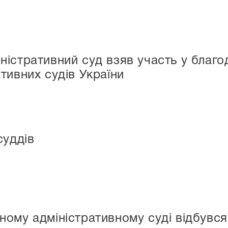
істративний суд взяв участь у благод
тивних судів України
суддів
ому адміністративному суді відбувся