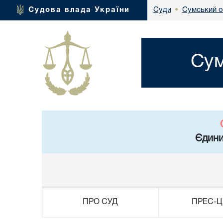
Сумський о
Судова влада України
Суди
•
Сум
Єдини
ПРО СУД
ПРЕС-Ц