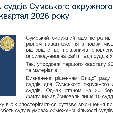
 суддів Сумського окружного 
І квартал 2026 року
Сумський окружний адміністратив
рівнем навантаження з-поміж місце
відповідно до показників оновлено
оприлюдненої на сайті Ради суддів У
Так, упродовж першого кварталу 20
та матеріалів.
Визначена рішенням Вищої ради 
суддів для Сумського окружного а
суддів. Однак станом на 30 бер
фактично здійснювали лише 10 судд
ку в рік спостерігається суттєве збільшення 
оботи суду в умовах обмеженої кількості суддів