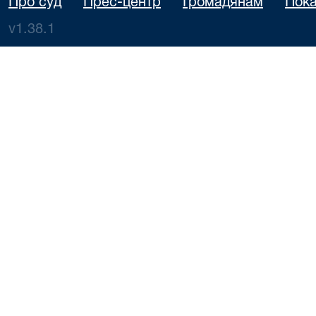
Про суд
Прес-центр
Громадянам
Пока
v1.38.1