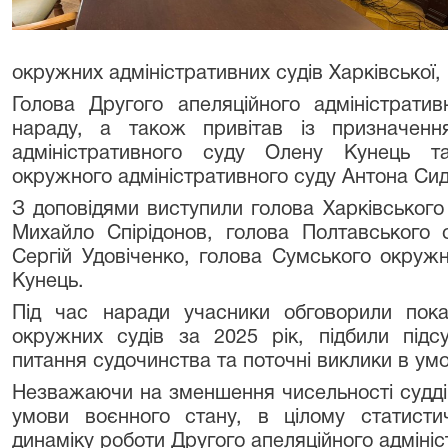
окружних адміністративних судів Харківської,
Голова Другого апеляційного адміністрати
нараду, а також привітав із призначенн
адміністративного суду Олену Кунець т
окружного адміністративного суду Антона Си
З доповідями виступили голова Харківського
Михайло Спірідонов, голова Полтавського 
Сергій Удовіченко, голова Сумського окружн
Кунець.
Під час наради учасники обговорили показ
окружних судів за 2025 рік, підбили підс
питання судочинства та поточні виклики в умо
Незважаючи на зменшення чисельності суддів
умови воєнного стану, в цілому статисти
динаміку роботи Другого апеляційного адмініс