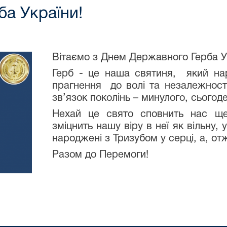
а України!
Вітаємо з Днем Державного Герба У
Герб - це наша святиня, який нар
прагнення до волі та незалежності
зв’язок поколінь – минулого, сьогод
Нехай це свято сповнить нас ще
зміцнить нашу віру в неї як вільну,
народжені з Тризубом у серці, а, от
Разом до Перемоги!