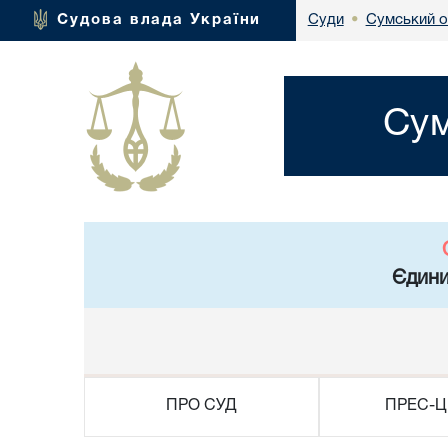
Сумський о
Судова влада України
Суди
•
Сум
Єдини
ПРО СУД
ПРЕС-Ц