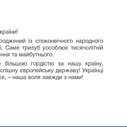
країни!
оджений із споконвічного народного
. Саме тризуб уособлює тисячолітній
ення та майбутнього.
 більшою гордістю за нашу країну,
 успішну європейську державу! Українці
же, – наша воля завжди з нами!