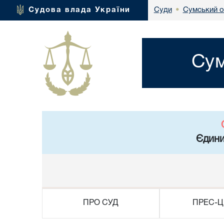
Сумський о
Судова влада України
Суди
•
Сум
Єдини
ПРО СУД
ПРЕС-Ц