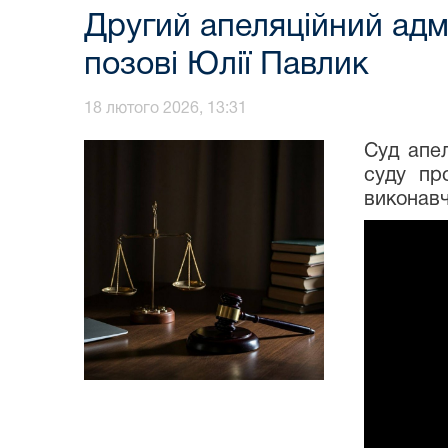
Другий апеляційний адм
позові Юлії Павлик
18 лютого 2026, 13:31
Суд апел
суду пр
виконавч