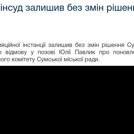
інсуд залишив без змін ріше
яційної інстанції залишив без змін рішення С
о відмову у позові Юлії Павлик про поновл
ого комітету Сумської міської ради.