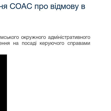
ння СОАС про відмову в
умського окружного адміністративного
ення на посаді керуючого справами