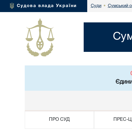
Сумський о
Судова влада України
Суди
•
Сум
Єдини
ПРО СУД
ПРЕС-Ц