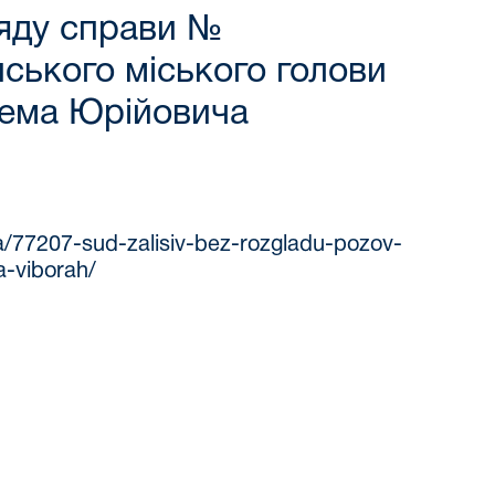
ляду справи №
ського міського голови
ртема Юрійовича
ia/77207-sud-zalisiv-bez-rozgladu-pozov-
-viborah/