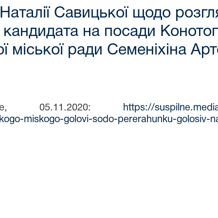
 Наталії Савицької щодо розг
 кандидата на посади Конотоп
ої міської ради Семеніхіна А
льне, 05.11.2020:
https://suspilne.med
kogo-miskogo-golovi-sodo-pererahunku-golosiv-na