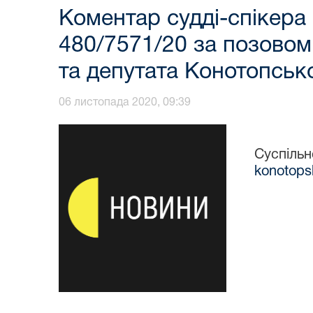
Коментар судді-спікера
480/7571/20 за позовом
та депутата Конотопськ
06 листопада 2020, 09:39
Суспі
konotops