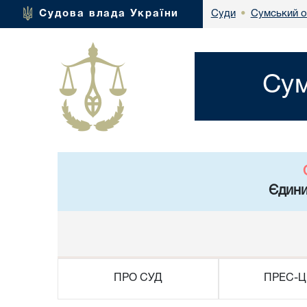
Сумський о
Судова влада України
Суди
•
Сум
Єдини
ПРО СУД
ПРЕС-Ц