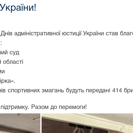
України!
ів адміністративної юстиції України став благод
:
ний суд
 області
ми
ірка».
ів спортивних змагань будуть передані 414 бри
підтримку. Разом до перемоги!