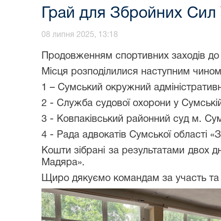
Грай для Збройних Сил 
08 липня 2025, 13:18
Продовженням спортивних заходів до Дн
Місця розподілилися наступним чином
1 – Сумський окружний адміністратив
2 - Служба судової охорони у Сумській
3 - Ковпаківський районний суд м. Су
4 - Рада адвокатів Сумської області «З
Кошти зібрані за результатами двох дн
Мадяра».
Щиро дякуємо командам за участь та 