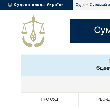
Сумський о
Судова влада України
Суди
•
Сум
Єдини
ПРО СУД
ПРЕС-Ц