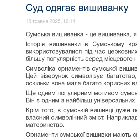
Суд одягає вишиванку
15 травня 2025, 16:14
Сумська вишиванка - це вишиванка, я
Історія вишиванки в Сумському кра
використовувалися під час церковних
більшу популярність серед місцевого н
Символіка орнаментів сумської вишив
Цей візерунок символізує багатство
оскільки вона мала багато корисних в
Ще одним популярним мотивом сумсько
Він є одним з найбільш універсальних 
Крім того, в сумській вишивці дуже по
власний символічний зміст. Наприклад, "
материнство.
Орнаменти сумської вишивки мають сво