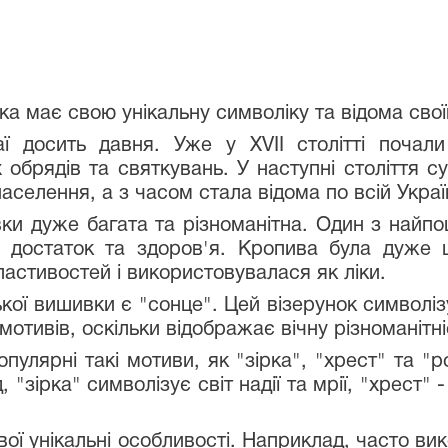
ка має свою унікальну символіку та відома сво
ї досить давня. Уже у XVII столітті почали
 обрядів та святкувань. У наступні століття 
аселення, а з часом стала відома по всій Україн
ки дуже багата та різноманітна. Один з найпо
, достаток та здоров'я. Кропива була дуже
ластивостей і використовувалася як ліки.
ї вишивки є "сонце". Цей візерунок символізує
мотивів, оскільки відображає вічну різноманітн
пулярні такі мотиви, як "зірка", "хрест" та "
зірка" символізує світ надії та мрії, "хрест" - 
ї унікальні особливості. Наприклад, часто вик