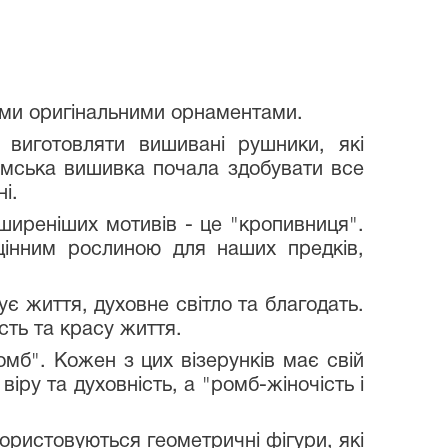
їми оригінальними орнаментами.
 виготовляти вишивані рушники, які
сумська вишивка почала здобувати все
і.
ширеніших мотивів - це "кропивниця".
 цінним рослиною для наших предків,
 життя, духовне світло та благодать.
ість та красу життя.
ромб". Кожен з цих візерунків має свій
віру та духовність, а "ромб-жіночість і
ористовуються геометричні фігури, які