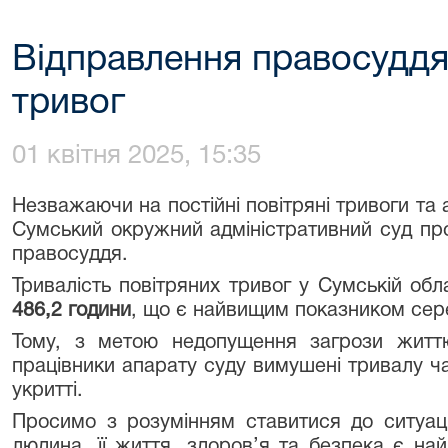
Відправлення правосуддя 
тривог
01 квітня 2025, 15:35
Незважаючи на постійні повітряні тривоги та 
Сумський окружний адміністративний суд пр
правосуддя.
Тривалість повітряних тривог у Сумській обл
486,2 години
, що є найвищим показником сере
Тому, з метою недопущення загрози життю
працівники апарату суду вимушені тривалу ч
укритті.
Просимо з розумінням ставитися до ситуаці
людина, її життя, здоров’я та безпека є на