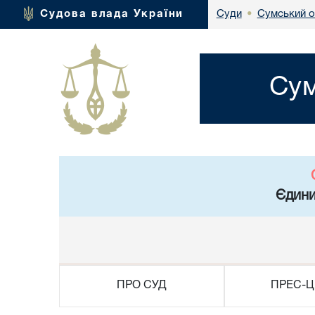
Сумський о
Судова влада України
Суди
•
Сум
Єдини
ПРО СУД
ПРЕС-Ц