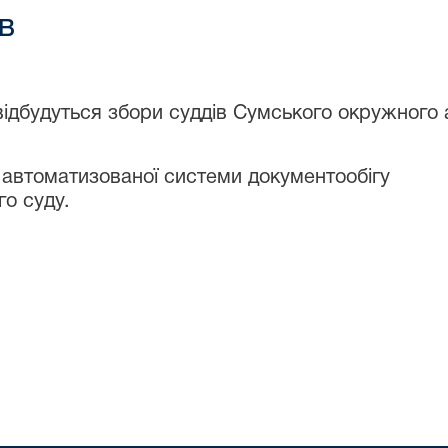
в
відбудуться збори суддів Сумського окружного 
автоматизованої системи документообігу
о суду.