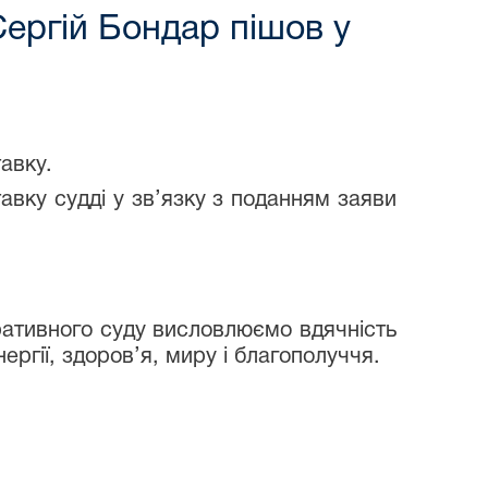
ергій Бондар пішов у
авку.
авку судді у зв’язку з поданням заяви
тративного суду висловлюємо вдячність
ргії, здоров’я, миру і благополуччя.