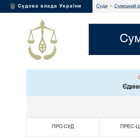
Сумський о
Судова влада України
Суди
•
Сум
Єдини
ПРО СУД
ПРЕС-Ц