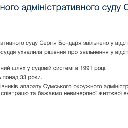
ого адміністративного суду С
тивного суду Сергія Бондаря звільнено у відст
уддя ухвалила рішення про звільнення у відст
ний шлях у судовій системі в 1991 році.
ь понад 33 роки.
ацівників апарату Сумського окружного адмініс
 співпрацю та бажаємо невичерпної життєвої ене