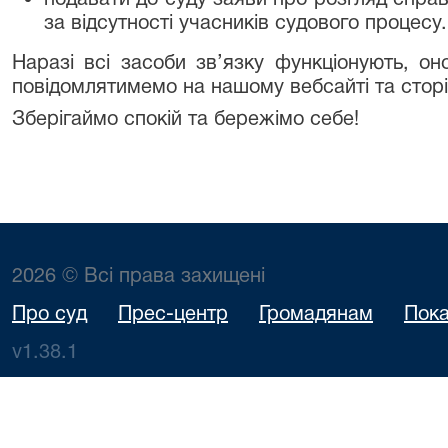
подавати до суду заяви про розгляд справ
за відсутності учасників судового процесу.
Наразі всі засоби зв’язку функціонують, о
повідомлятимемо на нашому вебсайті та сторі
Зберігаймо спокій та бережімо себе!
2026 © Всі права захищені
Про суд
Прес-центр
Громадянам
Пока
v1.38.1