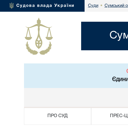
Сумський о
Судова влада України
Суди
•
Сум
Єдини
ПРО СУД
ПРЕС-Ц