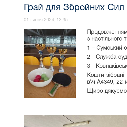
Грай для Збройних Сил 
01 липня 2024, 13:35
Продовженням с
з настільного 
1 – Сумський 
2 - Служба суд
3 - Ковпаківсь
Кошти зібрані
в\ч А4349, 22-
Щиро дякуємо 